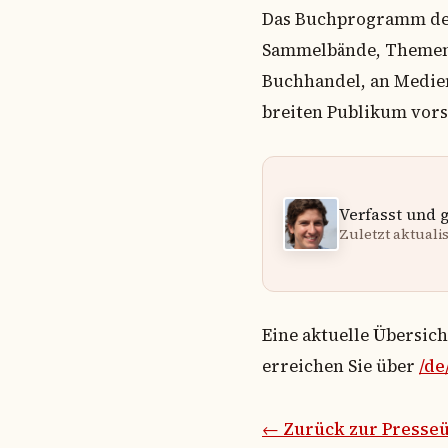
Das Buchprogramm des 
Sammelbände, Themenbü
Buchhandel, an Medien
breiten Publikum vors
Verfasst und 
Zuletzt aktualisi
Eine aktuelle Übersic
erreichen Sie über
/de
← Zurück zur Presseü