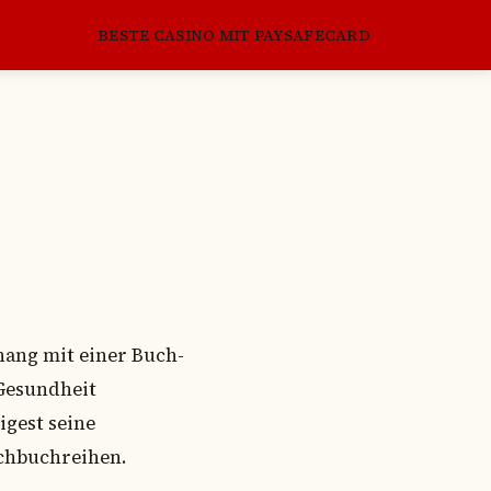
BESTE CASINO MIT PAYSAFECARD
hang mit einer Buch-
 Gesundheit
igest seine
chbuchreihen.