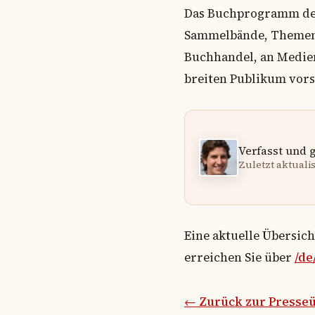
Das Buchprogramm des 
Sammelbände, Themenbü
Buchhandel, an Medien
breiten Publikum vors
Verfasst und 
Zuletzt aktualisi
Eine aktuelle Übersic
erreichen Sie über
/de
← Zurück zur Presseü