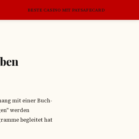
BESTE CASINO MIT PAYSAFECARD
eben
hang mit einer Buch-
gen" werden
gramme begleitet hat